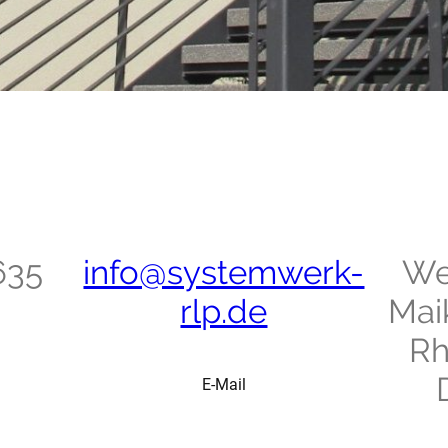
635
info@systemwerk-
Wei
rlp.de
Mai
Rh
E-Mail