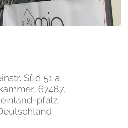
nstr. Süd 51 a,
kammer, 67487,
einland-pfalz,
Deutschland